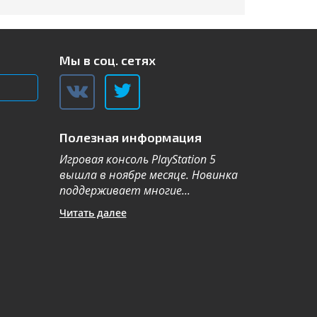
Мы в соц. сетях
Полезная информация
Игровая консоль PlayStation 5
Компания Sa
вышла в ноябре месяце. Новинка
каталог теле
поддерживает многие...
новой серии 2
Читать далее
Читать далее