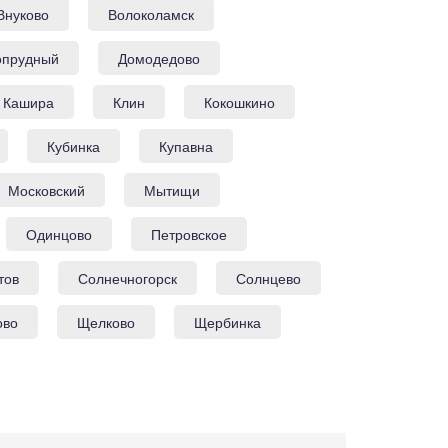
Внуково
Волоколамск
опрудный
Домодедово
Кашира
Клин
Кокошкино
Кубинка
Купавна
Московский
Мытищи
Одинцово
Петровское
тов
Солнечногорск
Солнцево
ово
Щелково
Щербинка