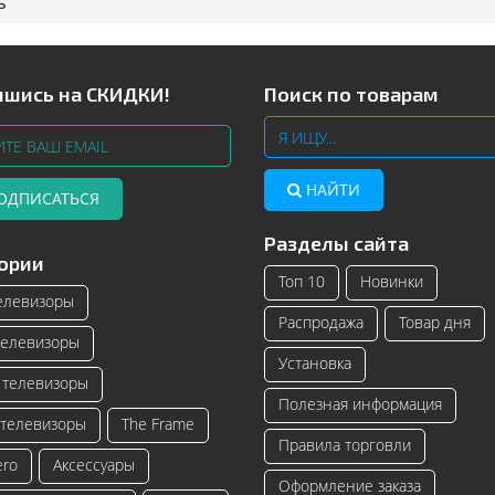
ь
шись на СКИДКИ!
Поиск по товарам
НАЙТИ
ОДПИСАТЬСЯ
Разделы сайта
Телевизоры Samsung с изогнутым
Читать далее
ории
экраном – инновационные модели
Топ 10
Новинки
телевизоро...
елевизоры
Распродажа
Товар дня
Читать далее
елевизоры
Установка
телевизоры
Полезная информация
телевизоры
The Frame
Правила торговли
ero
Аксессуары
Оформление заказа