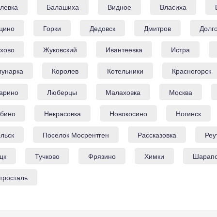
левка
Балашиха
Видное
Власиха
цино
Горки
Дедовск
Дмитров
Долг
хово
Жуковский
Ивантеевка
Истра
унарка
Королев
Котельники
Красногорск
арино
Люберцы
Малаховка
Москва
бино
Некрасовка
Новокосино
Ногинск
льск
Поселок Мосрентген
Рассказовка
Реу
цк
Тучково
Фрязино
Химки
Шарап
тросталь