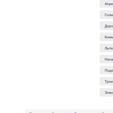
Апре
Голи
Доро
Комм
Лытк
Наха
Подо
Трои
Элек