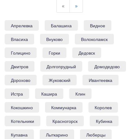
«
»
Апрелевка
Балашиха
Видное
Власиха
Внуково
Волоколамск
Голицино
Горки
Дедовск
Дмитров
Долгопрудный
Домодедово
Дорохово
Жуковский
Ивантеевка
Истра
Кашира
Клин
Кокошкино
Коммунарка
Королев
Котельники
Красногорск
Кубинка
Купавна
Лыткарино
Люберцы