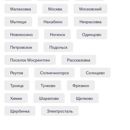
Малаховка
Москва
Московский
Мытищи
Нахабино
Некрасовка
Новокосино
Ногинск
Одинцово
Петровское
Подольск
Поселок Мосрентген
Рассказовка
Реутов
Солнечногорск
Солнцево
Троицк
Тучково
Фрязино
Химки
Шарапово
Щелково
Щербинка
Электросталь