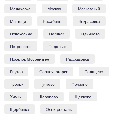
Малаховка
Москва
Московский
Мытищи
Нахабино
Некрасовка
Новокосино
Ногинск
Одинцово
Петровское
Подольск
Поселок Мосрентген
Рассказовка
Реутов
Солнечногорск
Солнцево
Троицк
Тучково
Фрязино
Химки
Шарапово
Щелково
Щербинка
Электросталь