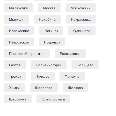
Малаховка
Москва
Московский
Мытищи
Нахабино
Некрасовка
Новокосино
Ногинск
Одинцово
Петровское
Подольск
Поселок Мосрентген
Рассказовка
Реутов
Солнечногорск
Солнцево
Троицк
Тучково
Фрязино
Химки
Шарапово
Щелково
Щербинка
Электросталь