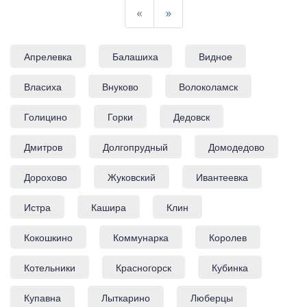
«
»
Апрелевка
Балашиха
Видное
Власиха
Внуково
Волоколамск
Голицино
Горки
Дедовск
Дмитров
Долгопрудный
Домодедово
Дорохово
Жуковский
Ивантеевка
Истра
Кашира
Клин
Кокошкино
Коммунарка
Королев
Котельники
Красногорск
Кубинка
Купавна
Лыткарино
Люберцы