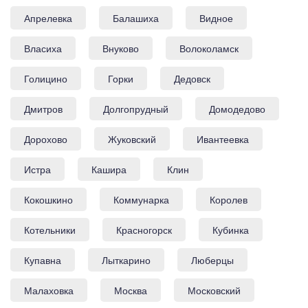
Апрелевка
Балашиха
Видное
Власиха
Внуково
Волоколамск
Голицино
Горки
Дедовск
Дмитров
Долгопрудный
Домодедово
Дорохово
Жуковский
Ивантеевка
Истра
Кашира
Клин
Кокошкино
Коммунарка
Королев
Котельники
Красногорск
Кубинка
Купавна
Лыткарино
Люберцы
Малаховка
Москва
Московский