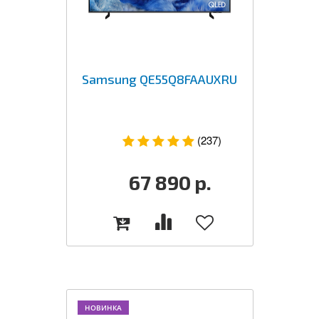
Samsung QE55Q8FAAUXRU
(237)
67 890
р.
НОВИНКА