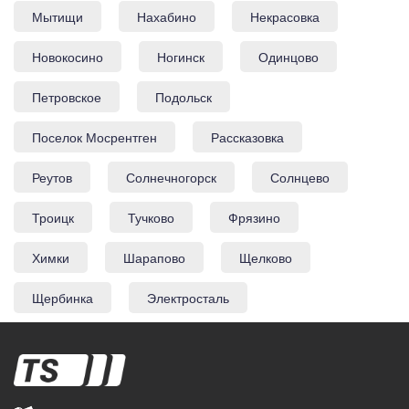
Мытищи
Нахабино
Некрасовка
Новокосино
Ногинск
Одинцово
Петровское
Подольск
Поселок Мосрентген
Рассказовка
Реутов
Солнечногорск
Солнцево
Троицк
Тучково
Фрязино
Химки
Шарапово
Щелково
Щербинка
Электросталь