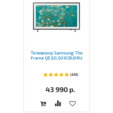
Телевизор Samsung The
Frame QE32LS03CBUXRU
(448)
43 990
р.