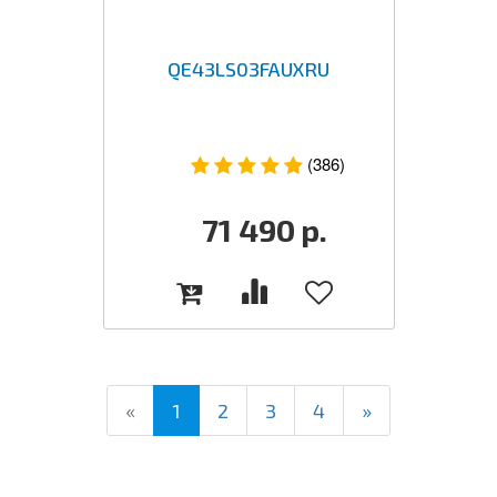
QE43LS03FAUXRU
(386)
71 490
р.
(current)
«
1
2
3
4
»