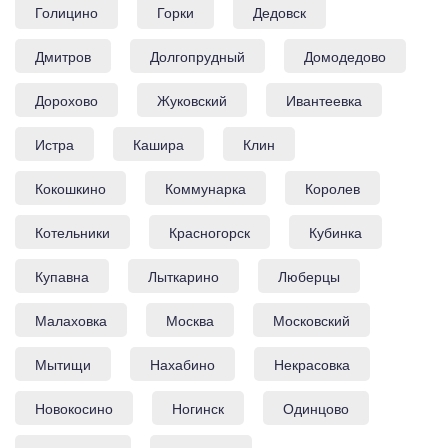
Голицино
Горки
Дедовск
Дмитров
Долгопрудный
Домодедово
Дорохово
Жуковский
Ивантеевка
Истра
Кашира
Клин
Кокошкино
Коммунарка
Королев
Котельники
Красногорск
Кубинка
Купавна
Лыткарино
Люберцы
Малаховка
Москва
Московский
Мытищи
Нахабино
Некрасовка
Новокосино
Ногинск
Одинцово