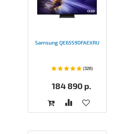
Samsung QE65S90FAEXRU
(326)
184 890
р.