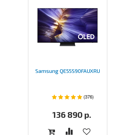
Samsung QE55S90FAUXRU
(376)
136 890
р.