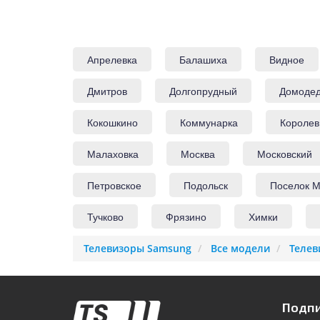
Апрелевка
Балашиха
Видное
Дмитров
Долгопрудный
Домоде
Кокошкино
Коммунарка
Королев
Малаховка
Москва
Московский
Петровское
Подольск
Поселок М
Тучково
Фрязино
Химки
Телевизоры Samsung
Все модели
Телев
Подпи