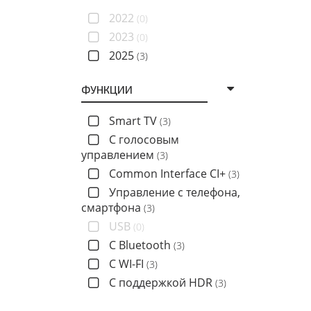
2022
(0)
2023
(0)
2025
(3)
ФУНКЦИИ
Smart TV
(3)
C голосовым
управлением
(3)
Common Interface CI+
(3)
Управление с телефона,
смартфона
(3)
USB
(0)
С Bluetooth
(3)
С WI-FI
(3)
С поддержкой HDR
(3)