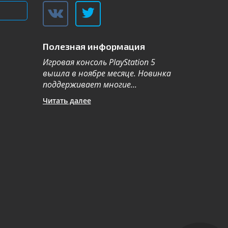
Полезная информация
Игровая консоль PlayStation 5
Компания Sa
вышла в ноябре месяце. Новинка
каталог теле
поддерживает многие...
новой серии 2
Читать далее
Читать далее