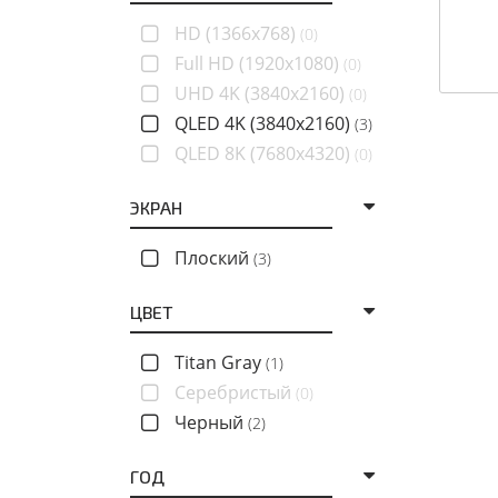
HD (1366x768)
(0)
Full HD (1920x1080)
(0)
UHD 4K (3840x2160)
(0)
QLED 4K (3840x2160)
(3)
QLED 8K (7680x4320)
(0)
ЭКРАН
Плоский
(3)
ЦВЕТ
Titan Gray
(1)
Серебристый
(0)
Черный
(2)
ГОД