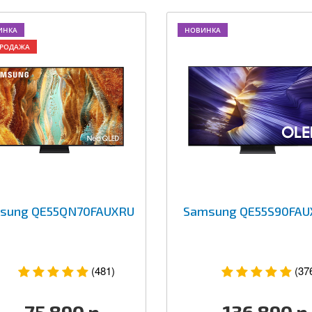
ИНКА
НОВИНКА
ПРОДАЖА
sung QE55QN70FAUXRU
Samsung QE55S90FAU
(481)
(37