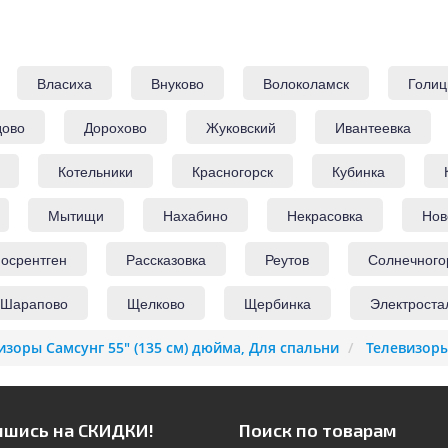
Власиха
Внуково
Волоколамск
Голиц
дово
Дорохово
Жуковский
Ивантеевка
Котельники
Красногорск
Кубинка
Мытищи
Нахабино
Некрасовка
Нов
осрентген
Рассказовка
Реутов
Солнечного
Шарапово
Щелково
Щербинка
Электроста
изоры Самсунг 55" (135 см) дюйма, Для спальни
Телевизор
шись на СКИДКИ!
Поиск по товарам