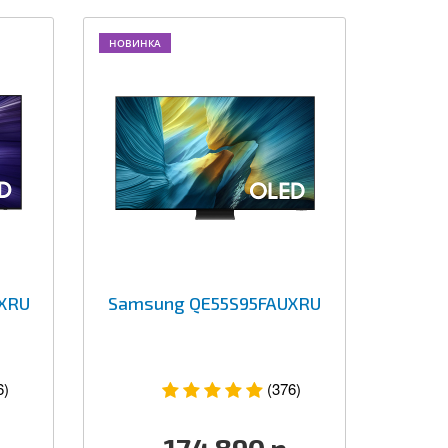
НОВИНКА
XRU
Samsung QE55S95FAUXRU
6)
(376)