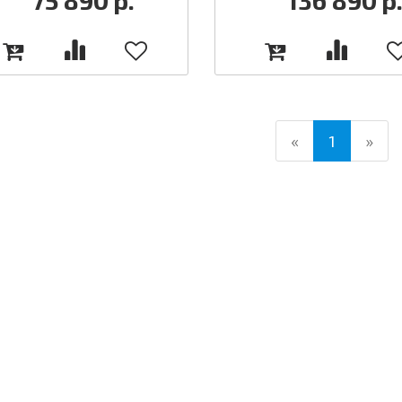
75 890
р.
136 890
р
(current)
«
1
»