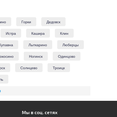
ино
Горки
Дедовск
Истра
Кашира
Клин
Купавна
Лыткарино
Люберцы
окосино
Ногинск
Одинцово
рск
Солнцево
Троицк
ль
ы
Мы в соц. сетях