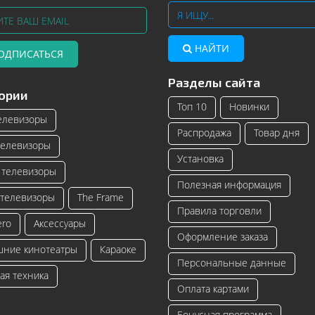
НАЙТИ
ОДПИСАТЬСЯ
Разделы сайта
Телевизоры Samsung с изогнутым
Читать далее
ории
экраном – инновационные модели
Топ 10
Новинки
телевизоро...
елевизоры
Распродажа
Товар дня
Читать далее
елевизоры
Установка
телевизоры
Полезная информация
телевизоры
The Frame
Правила торговли
ero
Аксессуары
Оформление заказа
ние кинотеатры
Караоке
Персональные данные
ая техника
Оплата картами
Бонусная программа