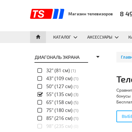
8 4
Магазин телевизоров
КАТАЛОГ
АКСЕССУАРЫ
К
ДИАГОНАЛЬ ЭКРАНА
Глав
32" (81 см)
(1)
Тел
43" (109 см)
(1)
50" (127 см)
(1)
Сравнит
55" (135 см)
(3)
бонусы 
Бесплат
65" (158 см)
(5)
75" (180 см)
(1)
ВЫБЕ
85" (216 см)
(1)
98" (235 см)
(0)