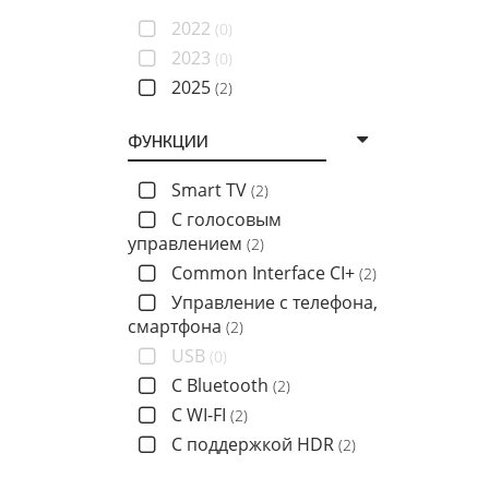
2022
(0)
2023
(0)
2025
(2)
ФУНКЦИИ
Smart TV
(2)
C голосовым
управлением
(2)
Common Interface CI+
(2)
Управление с телефона,
смартфона
(2)
USB
(0)
С Bluetooth
(2)
С WI-FI
(2)
С поддержкой HDR
(2)