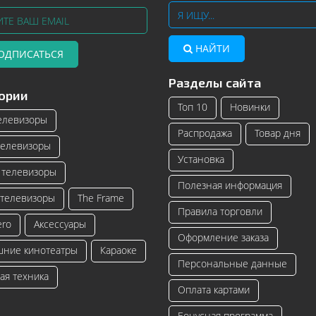
НАЙТИ
ОДПИСАТЬСЯ
Разделы сайта
Телевизоры Samsung с изогнутым
Читать далее
ории
экраном – инновационные модели
Топ 10
Новинки
телевизоро...
елевизоры
Распродажа
Товар дня
Читать далее
елевизоры
Установка
телевизоры
Полезная информация
телевизоры
The Frame
Правила торговли
ero
Аксессуары
Оформление заказа
ние кинотеатры
Караоке
Персональные данные
ая техника
Оплата картами
Бонусная программа