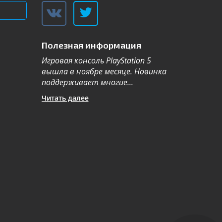
Полезная информация
Игровая консоль PlayStation 5
Компания Sa
вышла в ноябре месяце. Новинка
каталог теле
поддерживает многие...
новой серии 2
Читать далее
Читать далее