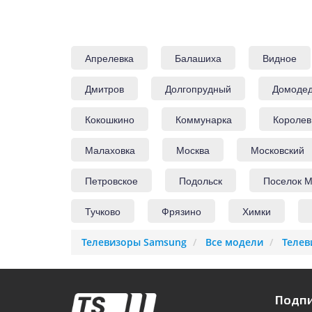
Апрелевка
Балашиха
Видное
Дмитров
Долгопрудный
Домоде
Кокошкино
Коммунарка
Королев
Малаховка
Москва
Московский
Петровское
Подольск
Поселок М
Тучково
Фрязино
Химки
Телевизоры Samsung
Все модели
Телев
Подпи