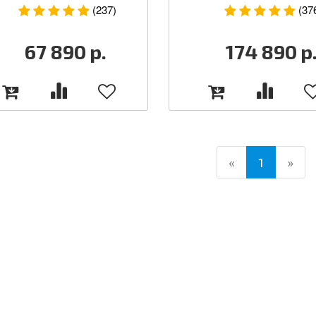
(237)
(37
67 890
р.
174 890
р
(current)
«
1
»