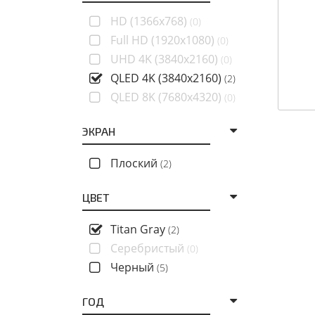
HD (1366x768)
(0)
Full HD (1920x1080)
(0)
UHD 4K (3840x2160)
(0)
QLED 4K (3840x2160)
(2)
QLED 8K (7680x4320)
(0)
ЭКРАН
Плоский
(2)
ЦВЕТ
Titan Gray
(2)
Серебристый
(0)
Черный
(5)
ГОД