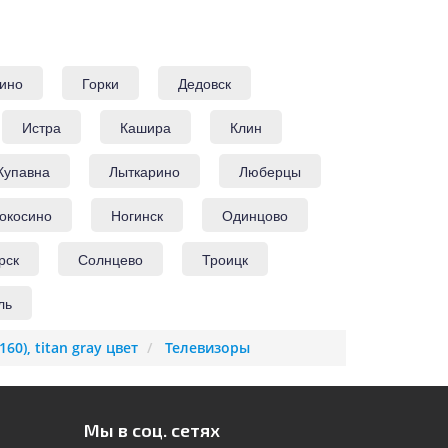
ино
Горки
Дедовск
Истра
Кашира
Клин
Купавна
Лыткарино
Люберцы
окосино
Ногинск
Одинцово
рск
Солнцево
Троицк
ль
0), titan gray цвет
Телевизоры
Мы в соц. сетях