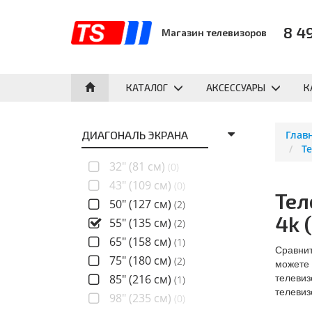
8 4
Магазин телевизоров
КАТАЛОГ
АКСЕССУАРЫ
К
ДИАГОНАЛЬ ЭКРАНА
Глав
Те
32" (81 см)
(0)
43" (109 см)
(0)
Тел
50" (127 см)
(2)
4k 
55" (135 см)
(2)
65" (158 см)
(1)
Сравнит
75" (180 см)
(2)
можете 
телевиз
85" (216 см)
(1)
телевиз
98" (235 см)
(0)