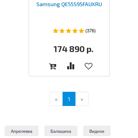
Samsung QE55S95FAUXRU
(376)
174 890
р.
(current)
«
1
»
Апрелевка
Балашиха
Видное