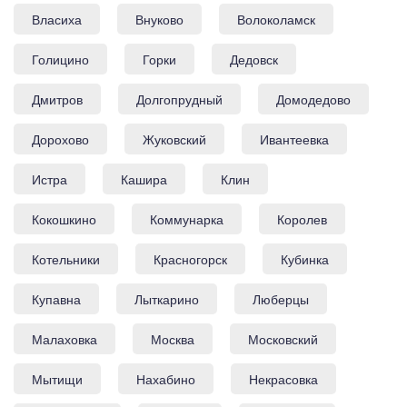
Власиха
Внуково
Волоколамск
Голицино
Горки
Дедовск
Дмитров
Долгопрудный
Домодедово
Дорохово
Жуковский
Ивантеевка
Истра
Кашира
Клин
Кокошкино
Коммунарка
Королев
Котельники
Красногорск
Кубинка
Купавна
Лыткарино
Люберцы
Малаховка
Москва
Московский
Мытищи
Нахабино
Некрасовка