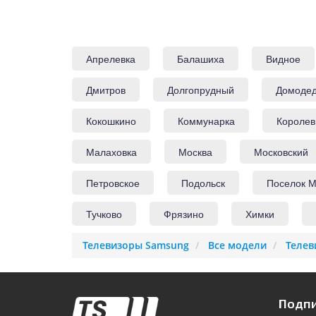
Апрелевка
Балашиха
Видное
Дмитров
Долгопрудный
Домоде
Кокошкино
Коммунарка
Королев
Малаховка
Москва
Московский
Петровское
Подольск
Поселок М
Тучково
Фрязино
Химки
Телевизоры Samsung
Все модели
Телев
Подпи