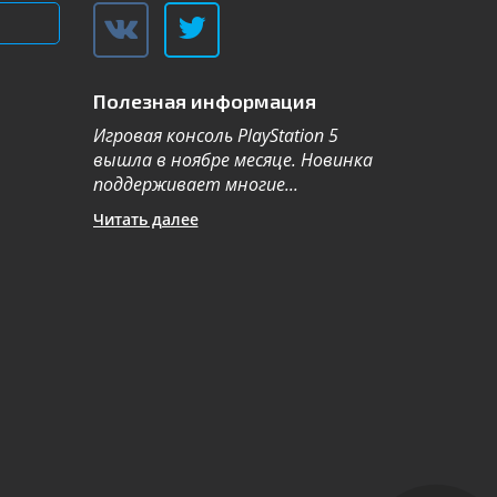
Полезная информация
Игровая консоль PlayStation 5
Компания Sa
вышла в ноябре месяце. Новинка
каталог теле
поддерживает многие...
новой серии 2
Читать далее
Читать далее