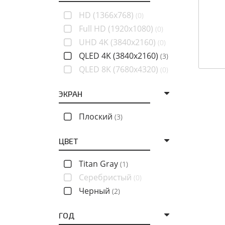
HD (1366x768)
(0)
Full HD (1920x1080)
(0)
UHD 4K (3840x2160)
(0)
QLED 4K (3840x2160)
(3)
QLED 8K (7680x4320)
(0)
ЭКРАН
Плоский
(3)
ЦВЕТ
Titan Gray
(1)
Серебристый
(0)
Черный
(2)
ГОД