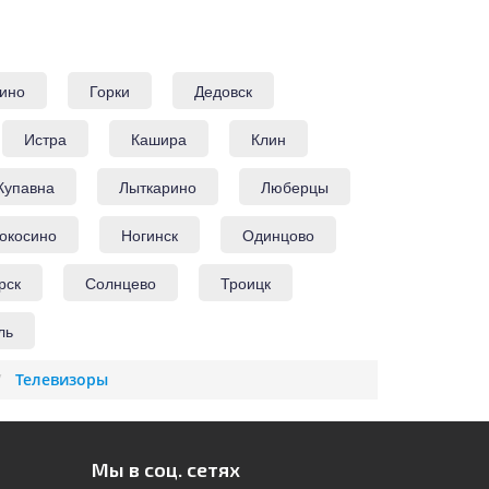
ино
Горки
Дедовск
Истра
Кашира
Клин
Купавна
Лыткарино
Люберцы
окосино
Ногинск
Одинцово
рск
Солнцево
Троицк
ль
Телевизоры
Мы в соц. сетях