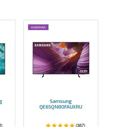
НОВИНКА
g
Samsung
QE65QN80FAUXRU
2)
(367)