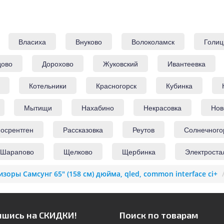
Власиха
Внуково
Волоколамск
Голиц
дово
Дорохово
Жуковский
Ивантеевка
Котельники
Красногорск
Кубинка
Мытищи
Нахабино
Некрасовка
Нов
осрентген
Рассказовка
Реутов
Солнечного
Шарапово
Щелково
Щербинка
Электроста
изоры Самсунг 65" (158 см) дюйма, qled, common interface ci+
шись на СКИДКИ!
Поиск по товарам