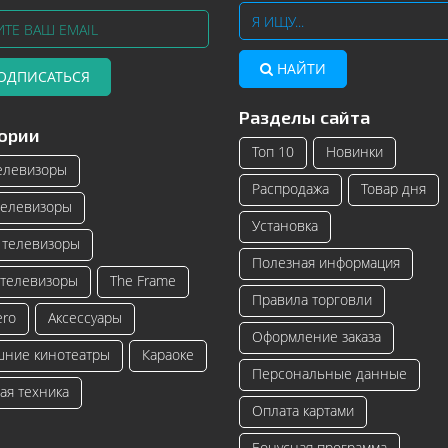
НАЙТИ
ОДПИСАТЬСЯ
Разделы сайта
Телевизоры Samsung с изогнутым
Читать далее
ории
экраном – инновационные модели
Топ 10
Новинки
телевизоро...
елевизоры
Распродажа
Товар дня
Читать далее
елевизоры
Установка
телевизоры
Полезная информация
телевизоры
The Frame
Правила торговли
ero
Аксессуары
Оформление заказа
ние кинотеатры
Караоке
Персональные данные
ая техника
Оплата картами
Бонусная программа