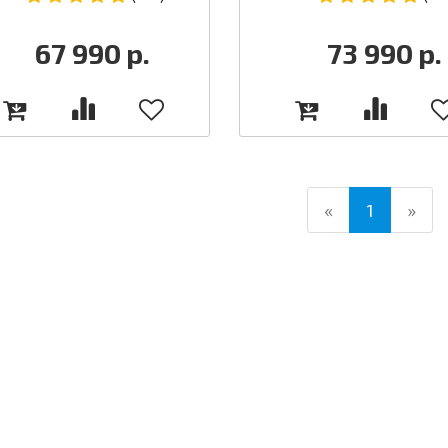
67 990
р.
73 990
р.
(current)
«
1
»