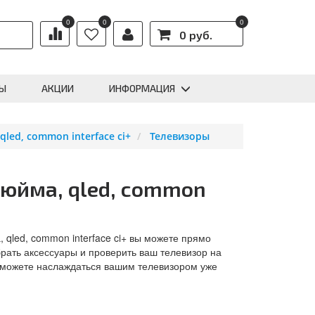
0
0
0
0 руб.
Ы
АКЦИИ
ИНФОРМАЦИЯ
qled, common interface ci+
Телевизоры
дюйма, qled, common
 qled, common interface ci+ вы можете прямо
рать аксессуары и проверить ваш телевизор на
 сможете наслаждаться вашим телевизором уже