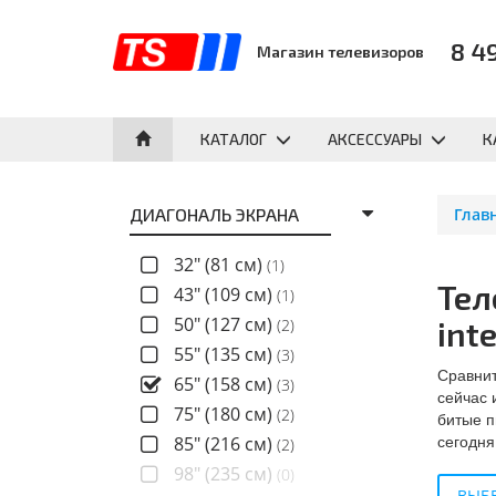
8 4
Магазин телевизоров
КАТАЛОГ
АКСЕССУАРЫ
К
ДИАГОНАЛЬ ЭКРАНА
Глав
32" (81 см)
(1)
Тел
43" (109 см)
(1)
50" (127 см)
inte
(2)
55" (135 см)
(3)
Сравнит
65" (158 см)
(3)
сейчас 
75" (180 см)
(2)
битые п
сегодня
85" (216 см)
(2)
98" (235 см)
(0)
ВЫБЕ