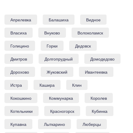
Апрелевка
Балашиха
Видное
Власиха
Внуково
Волоколамск
Голицино
Горки
Дедовск
Дмитров
Долгопрудный
Домодедово
Дорохово
Жуковский
Ивантеевка
Истра
Кашира
Клин
Кокошкино
Коммунарка
Королев
Котельники
Красногорск
Кубинка
Купавна
Лыткарино
Люберцы