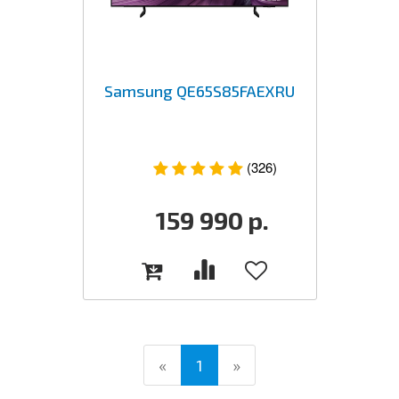
Samsung QE65S85FAEXRU
(326)
159 990
р.
(current)
«
1
»