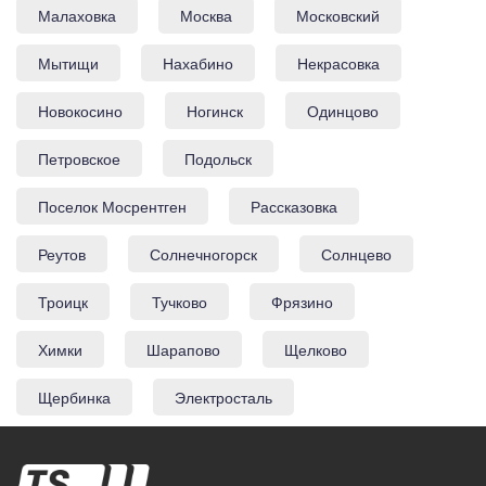
Малаховка
Москва
Московский
Мытищи
Нахабино
Некрасовка
Новокосино
Ногинск
Одинцово
Петровское
Подольск
Поселок Мосрентген
Рассказовка
Реутов
Солнечногорск
Солнцево
Троицк
Тучково
Фрязино
Химки
Шарапово
Щелково
Щербинка
Электросталь