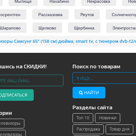
Мытищи
Нахабино
Некрасовка
Нов
осрентген
Рассказовка
Реутов
Солнечного
Шарапово
Щелково
Щербинка
Электроста
изоры Самсунг 65" (158 см) дюйма, smart tv, с тюнером dvb-t2/
шись на СКИДКИ!
Поиск по товарам
НАЙТИ
ОДПИСАТЬСЯ
Разделы сайта
Телевизоры Samsung с изогнутым
Читать далее
ории
экраном – инновационные модели
Топ 10
Новинки
телевизоро...
елевизоры
Распродажа
Товар дня
Читать далее
елевизоры