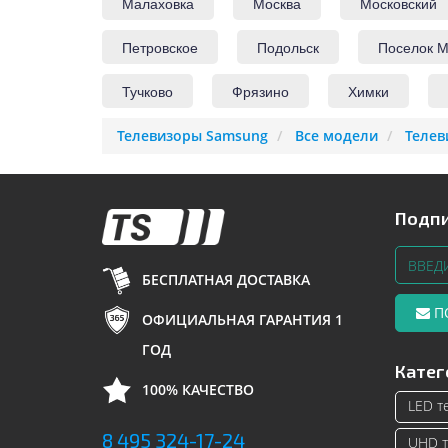
Малаховка
Москва
Московский
Петровское
Подольск
Поселок М
Тучково
Фрязино
Химки
Телевизоры Samsung
Все модели
Телев
Подпи
БЕСПЛАТНАЯ ДОСТАВКА
П
ОФИЦИАЛЬНАЯ ГАРАНТИЯ 1
ГОД
Катег
100% КАЧЕСТВО
LED т
8 495 324-17-24
UHD т