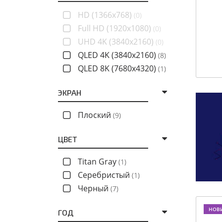
HD (1366x768)
(0)
Full HD (1920x1080)
(0)
UHD 4K (3840x2160)
(0)
QLED 4K (3840x2160)
(8)
QLED 8K (7680x4320)
(1)
ЭКРАН
Плоский
(9)
ЦВЕТ
Titan Gray
(1)
Серебристый
(1)
Черный
(7)
НОВ
ГОД