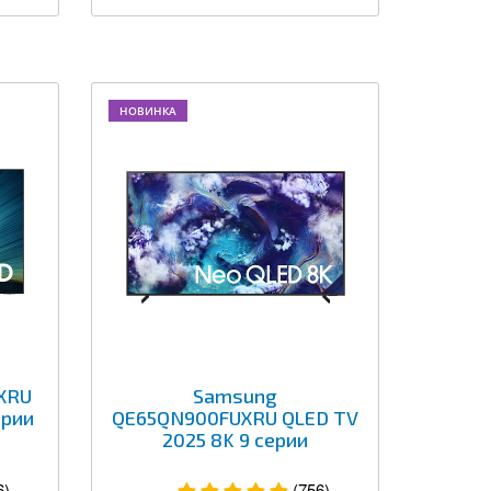
НОВИНКА
XRU
Samsung
ерии
QE65QN900FUXRU QLED TV
2025 8K 9 серии
6)
(756)