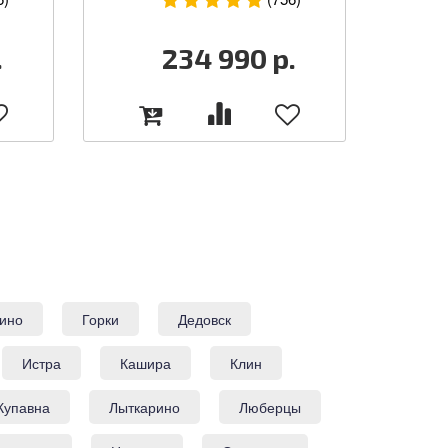
.
234 990
р.
ино
Горки
Дедовск
Истра
Кашира
Клин
Купавна
Лыткарино
Люберцы