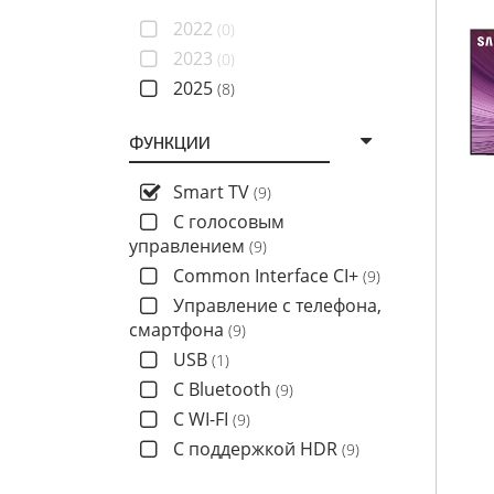
2022
(0)
2023
(0)
2025
(8)
ФУНКЦИИ
Smart TV
(9)
C голосовым
управлением
(9)
Common Interface CI+
(9)
Управление с телефона,
смартфона
(9)
USB
(1)
С Bluetooth
(9)
С WI-FI
(9)
С поддержкой HDR
(9)