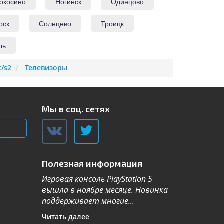
окосино
Ногинск
Одинцово
рск
Солнцево
Троицк
ль
c/s2
Телевизоры
Мы в соц. сетях
Полезная информация
Игровая консоль PlayStation 5
Компания Sa
вышла в ноябре месяце. Новинка
каталог теле
поддерживает многие...
новой серии 2
Читать далее
Читать далее