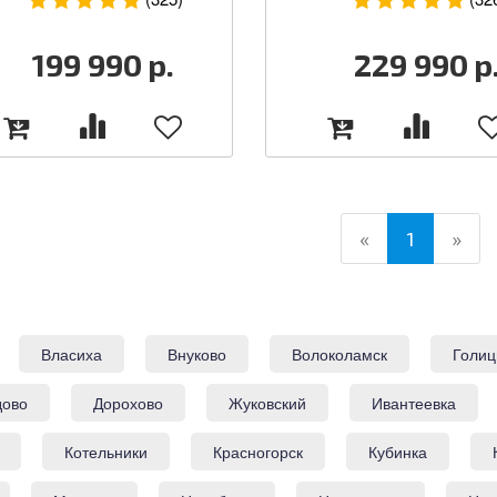
199 990
р.
229 990
р
(current)
«
1
»
Власиха
Внуково
Волоколамск
Голиц
дово
Дорохово
Жуковский
Ивантеевка
Котельники
Красногорск
Кубинка