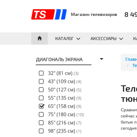
8 4
Магазин телевизоров
КАТАЛОГ
АКСЕССУАРЫ
К
ДИАГОНАЛЬ ЭКРАНА
Глав
Т
32" (81 см)
(3)
43" (109 см)
(4)
Тел
50" (127 см)
(5)
тюн
55" (135 см)
(9)
65" (158 см)
(9)
Сравнит
75" (180 см)
(10)
сейчас 
битые п
85" (216 см)
(7)
сегодня
98" (235 см)
(1)