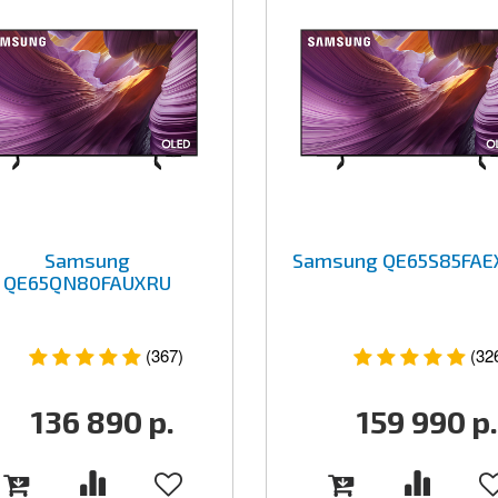
Samsung
Samsung QE65S85FAE
QE65QN80FAUXRU
(367)
(32
136 890
р.
159 990
р