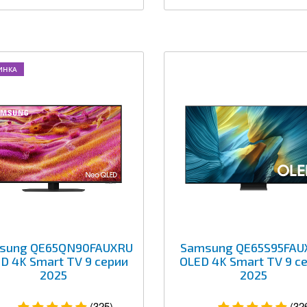
ИНКА
sung QE65QN90FAUXRU
Samsung QE65S95FAU
D 4K Smart TV 9 серии
OLED 4K Smart TV 9 с
2025
2025
(325)
(32