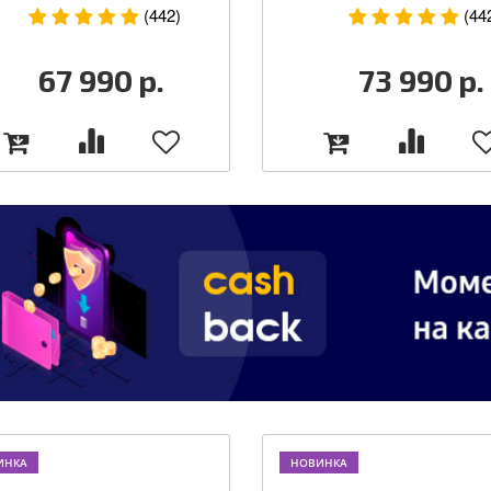
(442)
(44
67 990
р.
73 990
р.
ИНКА
НОВИНКА