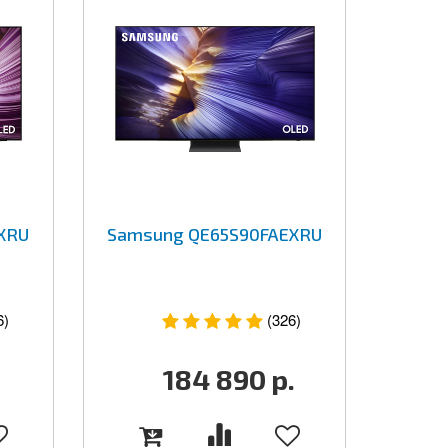
XRU
Samsung QE65S90FAEXRU
6)
(326)
.
184 890
р.