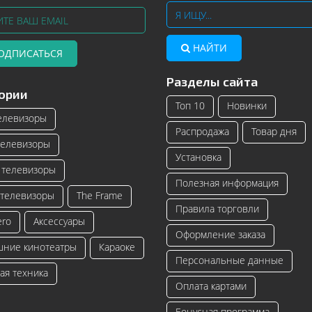
НАЙТИ
ОДПИСАТЬСЯ
Разделы сайта
Телевизоры Samsung с изогнутым
Читать далее
ории
экраном – инновационные модели
Топ 10
Новинки
телевизоро...
елевизоры
Распродажа
Товар дня
Читать далее
елевизоры
Установка
телевизоры
Полезная информация
телевизоры
The Frame
Правила торговли
ero
Аксессуары
Оформление заказа
ние кинотеатры
Караоке
Персональные данные
ая техника
Оплата картами
Бонусная программа