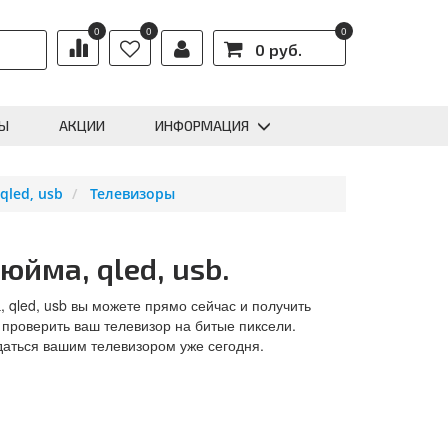
0
0
0
0 руб.
Ы
АКЦИИ
ИНФОРМАЦИЯ
qled, usb
Телевизоры
юйма, qled, usb.
, qled, usb вы можете прямо сейчас и получить
 проверить ваш телевизор на битые пиксели.
даться вашим телевизором уже сегодня.