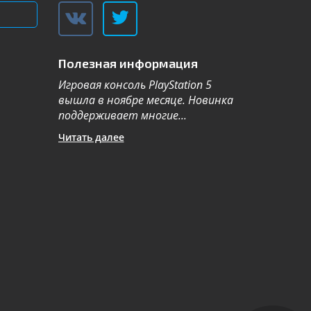
Полезная информация
Игровая консоль PlayStation 5
Компания Sa
вышла в ноябре месяце. Новинка
каталог теле
поддерживает многие...
новой серии 2
Читать далее
Читать далее