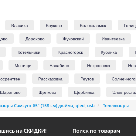
Власиха
Внуково
Волоколамск
Голиц
дово
Дорохово
Жуковский
Ивантеевка
Котельники
Красногорск
Кубинка
Мытищи
Нахабино
Некрасовка
Нов
осрентген
Рассказовка
Реутов
Солнечного
Шарапово
Щелково
Щербинка
Электроста
изоры Самсунг 65" (158 см) дюйма, qled, usb
Телевизоры
шись на СКИДКИ!
Поиск по товарам