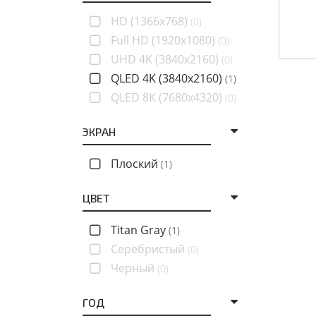
HD (1366x768)
(0)
Full HD (1920x1080)
(0)
UHD 4K (3840x2160)
(0)
QLED 4K (3840x2160)
(1)
QLED 8K (7680x4320)
(0)
ЭКРАН
Плоский
(1)
ЦВЕТ
Titan Gray
(1)
Серебристый
(0)
Черный
(0)
ГОД