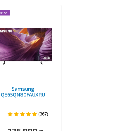
ИНКА
Samsung
QE65QN80FAUXRU
(367)