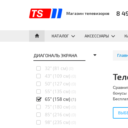
8 4
Магазин телевизоров
КАТАЛОГ
АКСЕССУАРЫ
К
ДИАГОНАЛЬ ЭКРАНА
Глав
32" (81 см)
(0)
Тел
43" (109 см)
(0)
50" (127 см)
(0)
Сравнит
55" (135 см)
(0)
бонусы 
Бесплат
65" (158 см)
(1)
75" (180 см)
(0)
ВЫБЕ
85" (216 см)
(0)
98" (235 см)
(0)