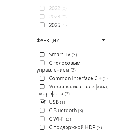
2022
(0)
2023
(0)
2025
(1)
ФУНКЦИИ
Smart TV
(3)
C голосовым
управлением
(3)
Common Interface CI+
(3)
Управление с телефона,
смартфона
(3)
USB
(1)
С Bluetooth
(3)
С WI-FI
(3)
С поддержкой HDR
(3)