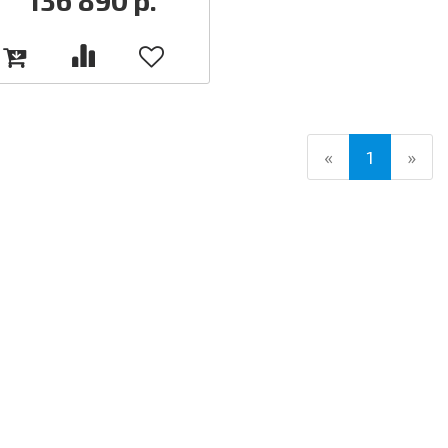
136 890
р.
(current)
«
1
»