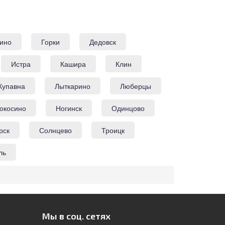
ино
Горки
Дедовск
Истра
Кашира
Клин
Купавна
Лыткарино
Люберцы
окосино
Ногинск
Одинцово
рск
Солнцево
Троицк
ль
Мы в соц. сетях