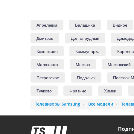
Апрелевка
Балашиха
Видное
Дмитров
Долгопрудный
Домоде
Кокошкино
Коммунарка
Королев
Малаховка
Москва
Московский
Петровское
Подольск
Поселок М
Тучково
Фрязино
Химки
Телевизоры Samsung
Все модели
Телев
Подпи