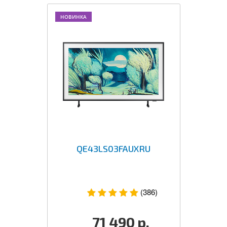
НОВИНКА
QE43LS03FAUXRU
(386)
71 490
р.