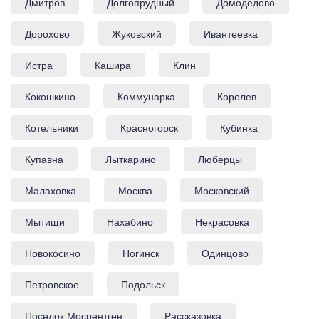
Дмитров
Долгопрудный
Домодедово
Дорохово
Жуковский
Ивантеевка
Истра
Кашира
Клин
Кокошкино
Коммунарка
Королев
Котельники
Красногорск
Кубинка
Купавна
Лыткарино
Люберцы
Малаховка
Москва
Московский
Мытищи
Нахабино
Некрасовка
Новокосино
Ногинск
Одинцово
Петровское
Подольск
Поселок Мосрентген
Рассказовка