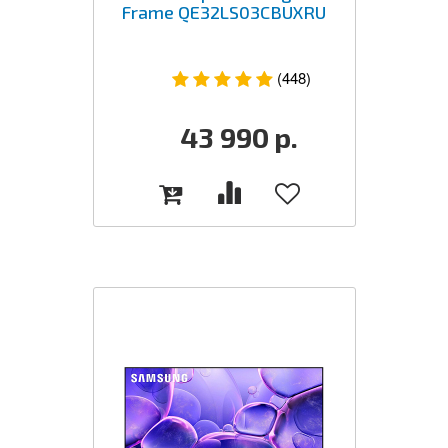
Frame QE32LS03CBUXRU
(448)
43 990
р.