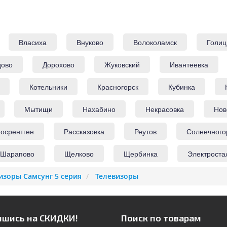
Власиха
Внуково
Волоколамск
Голиц
дово
Дорохово
Жуковский
Ивантеевка
Котельники
Красногорск
Кубинка
Мытищи
Нахабино
Некрасовка
Нов
осрентген
Рассказовка
Реутов
Солнечного
Шарапово
Щелково
Щербинка
Электроста
изоры Самсунг 5 серия
Телевизоры
шись на СКИДКИ!
Поиск по товарам