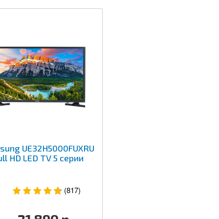
sung UE32H5000FUXRU
ull HD LED TV 5 серии
(817)