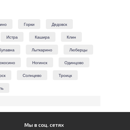
ино
Горки
Дедовск
Истра
Кашира
Клин
Купавна
Лыткарино
Люберцы
окосино
Ногинск
Одинцово
рск
Солнцево
Троицк
ль
Мы в соц. сетях