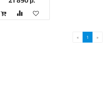
21 890
р.
(current)
«
1
»