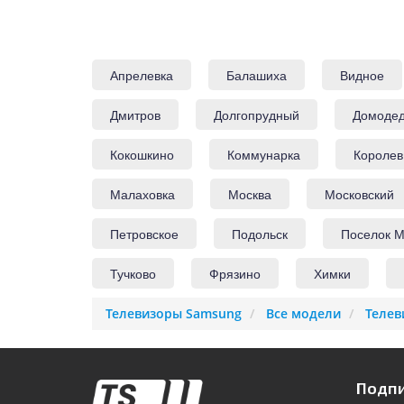
Апрелевка
Балашиха
Видное
Дмитров
Долгопрудный
Домоде
Кокошкино
Коммунарка
Королев
Малаховка
Москва
Московский
Петровское
Подольск
Поселок М
Тучково
Фрязино
Химки
Телевизоры Samsung
Все модели
Телев
Подпи