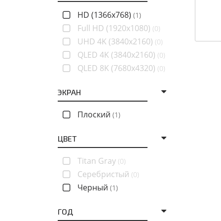
HD (1366x768)
(1)
Full HD (1920x1080)
(0)
UHD 4K (3840x2160)
(0)
QLED 4K (3840x2160)
(0)
QLED 8K (7680x4320)
(0)
ЭКРАН
Плоский
(1)
ЦВЕТ
Titan Gray
(0)
Серебристый
(0)
Черный
(1)
ГОД