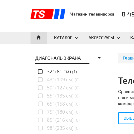
8 4
Магазин телевизоров
КАТАЛОГ
АКСЕССУАРЫ
К
ДИАГОНАЛЬ ЭКРАНА
Глав
32" (81 см)
(1)
Тел
43" (109 см)
(0)
50" (127 см)
(0)
Сравнит
55" (135 см)
(0)
наши ме
комфорт
65" (158 см)
(0)
75" (180 см)
(0)
ВЫБЕ
85" (216 см)
(0)
98" (235 см)
(0)