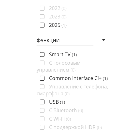
2022
(0)
2023
(0)
2025
(1)
ФУНКЦИИ
Smart TV
(1)
C голосовым
управлением
(0)
Common Interface CI+
(1)
Управление с телефона,
смартфона
(0)
USB
(1)
С Bluetooth
(0)
С WI-FI
(0)
С поддержкой HDR
(0)