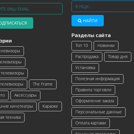
НАЙТИ
ОДПИСАТЬСЯ
Разделы сайта
Телевизоры Samsung с изогнутым
Читать далее
ории
экраном – инновационные модели
Топ 10
Новинки
телевизоро...
елевизоры
Распродажа
Товар дня
Читать далее
елевизоры
Установка
телевизоры
Полезная информация
телевизоры
The Frame
Правила торговли
ero
Аксессуары
Оформление заказа
ние кинотеатры
Караоке
Персональные данные
ая техника
Оплата картами
Бонусная программа