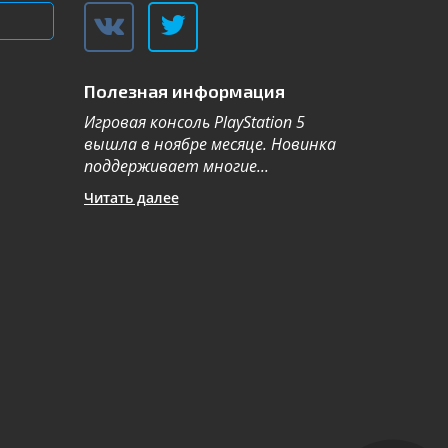
Полезная информация
Игровая консоль PlayStation 5
Компания Sa
вышла в ноябре месяце. Новинка
каталог теле
поддерживает многие...
новой серии 2
Читать далее
Читать далее