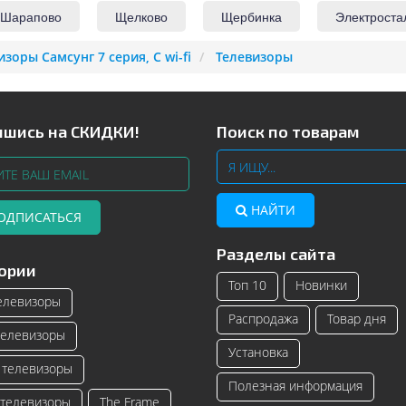
Шарапово
Щелково
Щербинка
Электроста
изоры Самсунг 7 серия, С wi-fi
Телевизоры
шись на СКИДКИ!
Поиск по товарам
НАЙТИ
ОДПИСАТЬСЯ
Разделы сайта
Телевизоры Samsung с изогнутым
Читать далее
ории
экраном – инновационные модели
Топ 10
Новинки
телевизоро...
елевизоры
Распродажа
Товар дня
Читать далее
елевизоры
Установка
телевизоры
Полезная информация
телевизоры
The Frame