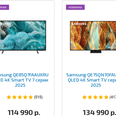
ИНКА
НОВИНКА
msung QE85Q7FAAUXRU
Samsung QE75QN70FA
D 4K Smart TV 7 серии
QLED 4K Smart TV сер
2025
2025
(515)
(41
114 990
р.
134 990
р