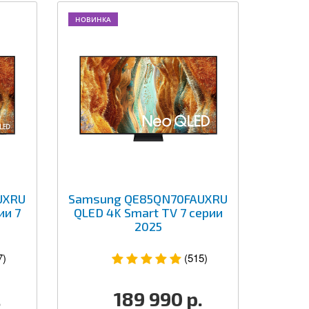
НОВИНКА
UXRU
Samsung QE85QN70FAUXRU
ии 7
QLED 4K Smart TV 7 серии
2025
7)
(515)
.
189 990
р.