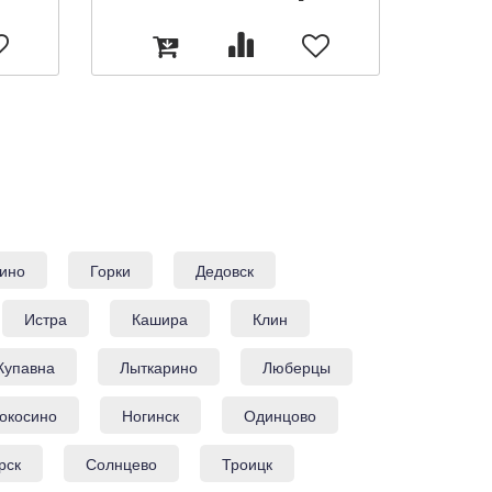
ино
Горки
Дедовск
Истра
Кашира
Клин
Купавна
Лыткарино
Люберцы
окосино
Ногинск
Одинцово
рск
Солнцево
Троицк