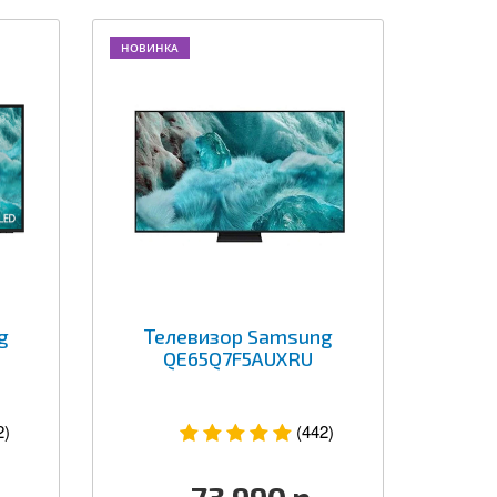
НОВИНКА
g
Телевизор Samsung
QE65Q7F5AUXRU
2)
(442)