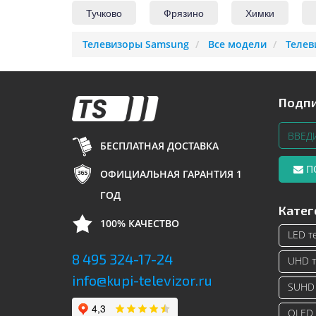
Тучково
Фрязино
Химки
Телевизоры Samsung
Все модели
Телев
Подпи
БЕСПЛАТНАЯ ДОСТАВКА
П
ОФИЦИАЛЬНАЯ ГАРАНТИЯ 1
ГОД
Катег
100% КАЧЕСТВО
LED т
8 495 324-17-24
UHD т
info@kupi-televizor.ru
SUHD 
QLED 