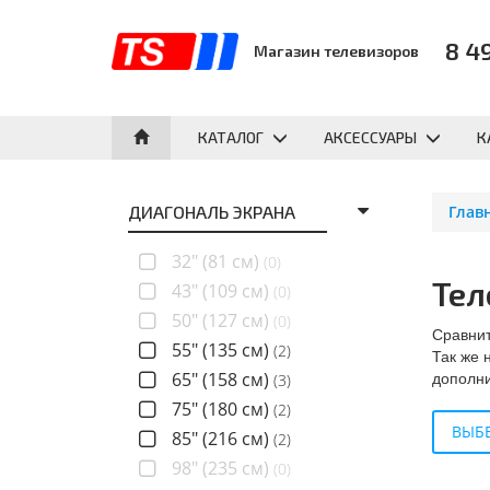
8 4
Магазин телевизоров
КАТАЛОГ
АКСЕССУАРЫ
К
ДИАГОНАЛЬ ЭКРАНА
Глав
32" (81 см)
(0)
Тел
43" (109 см)
(0)
50" (127 см)
(0)
Сравнит
55" (135 см)
(2)
Так же 
дополни
65" (158 см)
(3)
75" (180 см)
(2)
ВЫБЕ
85" (216 см)
(2)
98" (235 см)
(0)