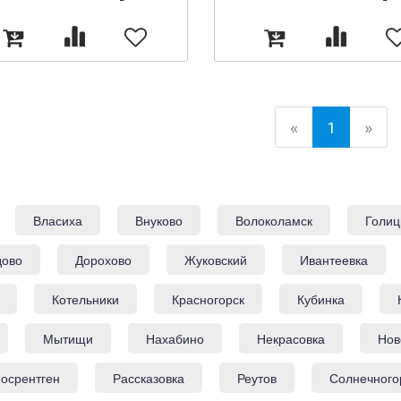
(current)
«
1
»
Власиха
Внуково
Волоколамск
Голиц
дово
Дорохово
Жуковский
Ивантеевка
Котельники
Красногорск
Кубинка
Мытищи
Нахабино
Некрасовка
Нов
осрентген
Рассказовка
Реутов
Солнечного