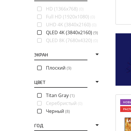
HD (1366x768)
(0)
Full HD (1920x1080)
(0)
UHD 4K (3840x2160)
(0)
QLED 4K (3840x2160)
(9)
QLED 8K (7680x4320)
(0)
ЭКРАН
Плоский
(9)
ЦВЕТ
Titan Gray
(1)
Серебристый
НОВ
(0)
РАС
Черный
(8)
ГОД