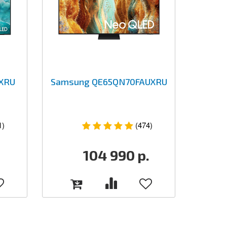
XRU
Samsung QE65QN70FAUXRU
1)
(474)
104 990
р.