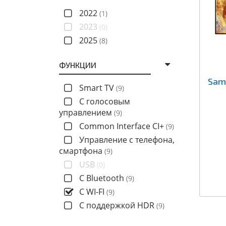
2022
(1)
2023
(0)
2025
(8)
ФУНКЦИИ
Sam
Smart TV
(9)
C голосовым
управлением
(9)
Common Interface CI+
(9)
Управление с телефона,
смартфона
(9)
USB
(0)
С Bluetooth
(9)
С WI-FI
(9)
С поддержкой HDR
(9)