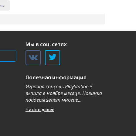
ль
Мы в соц. сетях
Полезная информация
Игровая консоль PlayStation 5
Компания Sa
вышла в ноябре месяце. Новинка
каталог теле
поддерживает многие...
новой серии 2
Читать далее
Читать далее