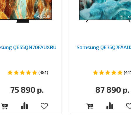
sung QE55QN70FAUXRU
Samsung QE75Q7FAAU
(481)
(44
75 890
р.
87 890
р.