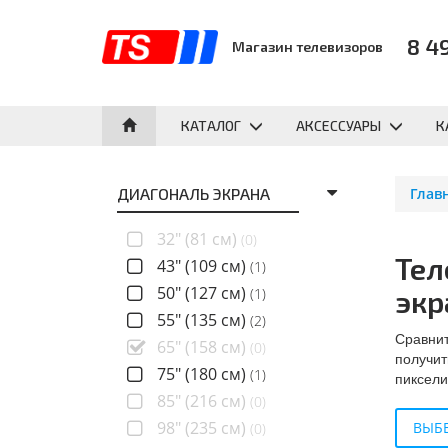
8 4
Магазин телевизоров
КАТАЛОГ
АКСЕССУАРЫ
К
ДИАГОНАЛЬ ЭКРАНА
Глав
32" (81 см)
(0)
Тел
43" (109 см)
(1)
50" (127 см)
экр
(1)
55" (135 см)
(2)
Сравнит
65" (158 см)
(0)
получит
75" (180 см)
(1)
пиксели
85" (216 см)
(0)
98" (235 см)
ВЫБЕ
(0)