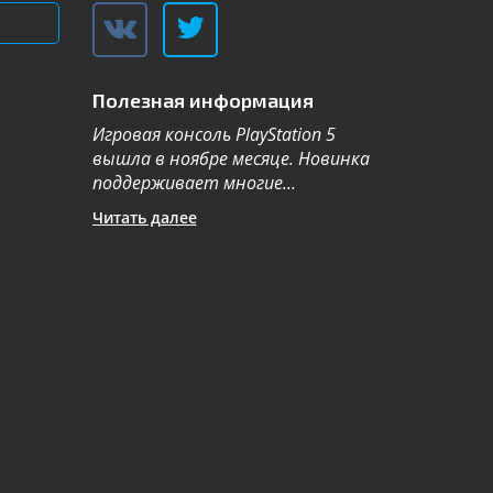
Полезная информация
Игровая консоль PlayStation 5
Компания Sa
вышла в ноябре месяце. Новинка
каталог теле
поддерживает многие...
новой серии 2
Читать далее
Читать далее