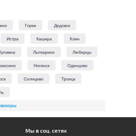
ино
Горки
Дедовск
Истра
Кашира
Клин
Купавна
Лыткарино
Люберцы
окосино
Ногинск
Одинцово
рск
Солнцево
Троицк
ль
евизоры
Мы в соц. сетях