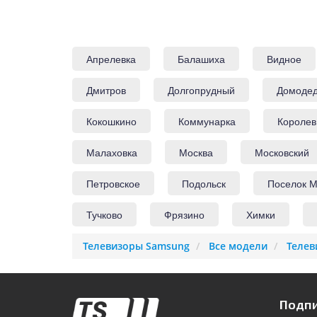
Апрелевка
Балашиха
Видное
Дмитров
Долгопрудный
Домоде
Кокошкино
Коммунарка
Королев
Малаховка
Москва
Московский
Петровское
Подольск
Поселок М
Тучково
Фрязино
Химки
Телевизоры Samsung
Все модели
Телев
Подпи