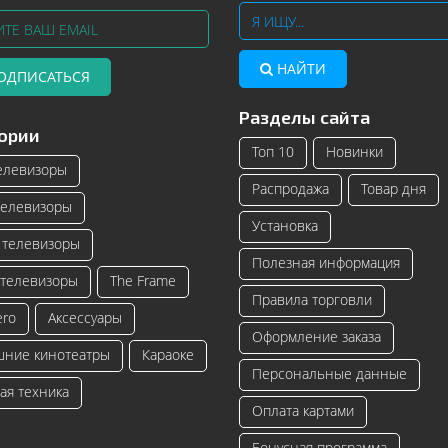
НАЙТИ
ОДПИСАТЬСЯ
Разделы сайта
Телевизоры Samsung с изогнутым
Читать далее
ории
экраном – инновационные модели
Топ 10
Новинки
телевизоро...
елевизоры
Распродажа
Товар дня
Читать далее
елевизоры
Установка
телевизоры
Полезная информация
телевизоры
The Frame
Правила торговли
ero
Аксессуары
Оформление заказа
ние кинотеатры
Караоке
Персональные данные
ая техника
Оплата картами
Бонусная программа