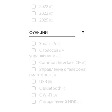
2022
(0)
2023
(0)
2025
(0)
ФУНКЦИИ
Smart TV
(0)
C голосовым
управлением
(0)
Common Interface CI+
(0)
Управление с телефона,
смартфона
(0)
USB
(0)
С Bluetooth
(0)
С WI-FI
(0)
С поддержкой HDR
(0)