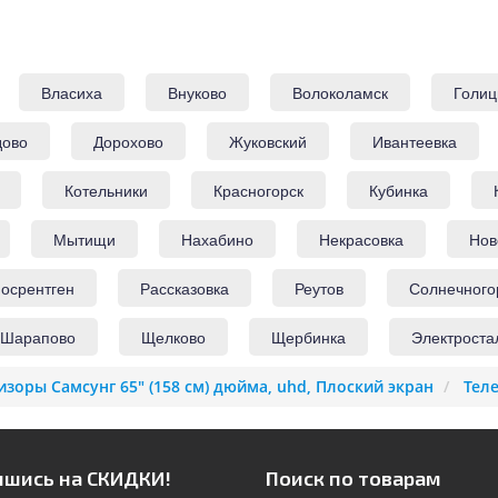
Власиха
Внуково
Волоколамск
Голиц
дово
Дорохово
Жуковский
Ивантеевка
Котельники
Красногорск
Кубинка
Мытищи
Нахабино
Некрасовка
Нов
осрентген
Рассказовка
Реутов
Солнечного
Шарапово
Щелково
Щербинка
Электроста
изоры Самсунг 65" (158 см) дюйма, uhd, Плоский экран
Тел
шись на СКИДКИ!
Поиск по товарам