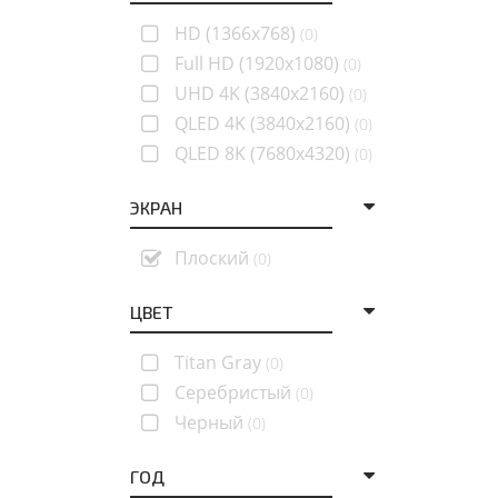
HD (1366x768)
(0)
Full HD (1920x1080)
(0)
UHD 4K (3840x2160)
(0)
QLED 4K (3840x2160)
(0)
QLED 8K (7680x4320)
(0)
ЭКРАН
Плоский
(0)
ЦВЕТ
Titan Gray
(0)
Серебристый
(0)
Черный
(0)
ГОД