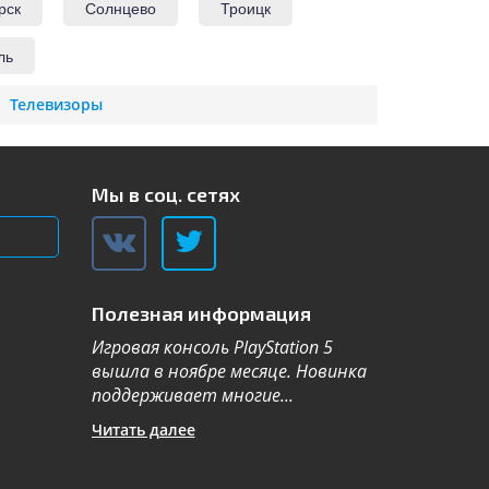
рск
Солнцево
Троицк
ль
Телевизоры
Мы в соц. сетях
Полезная информация
Игровая консоль PlayStation 5
Компания Sa
вышла в ноябре месяце. Новинка
каталог теле
поддерживает многие...
новой серии 2
Читать далее
Читать далее