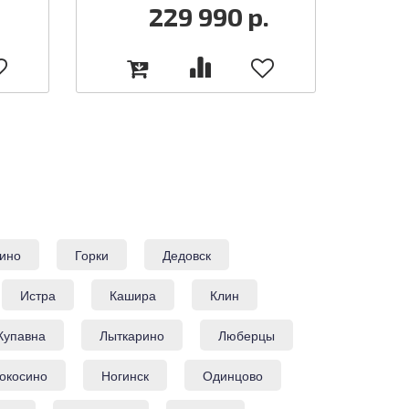
.
229 990
р.
ино
Горки
Дедовск
Истра
Кашира
Клин
Купавна
Лыткарино
Люберцы
окосино
Ногинск
Одинцово