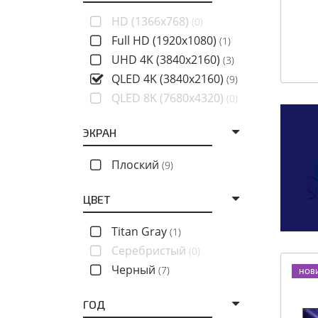
HD (1366x768)
(0)
Full HD (1920x1080)
(1)
UHD 4K (3840x2160)
(3)
QLED 4K (3840x2160)
(9)
QLED 8K (7680x4320)
(0)
ЭКРАН
Плоский
(9)
ЦВЕТ
Titan Gray
(1)
Серебристый
(0)
Черный
(7)
НОВ
ГОД