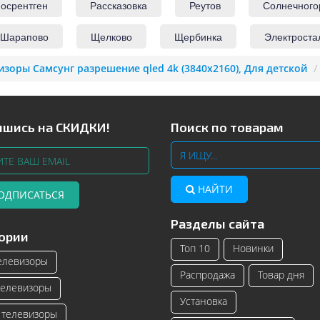
осрентген
Рассказовка
Реутов
Солнечного
Шарапово
Щелково
Щербинка
Электроста
изоры Самсунг разрешение qled 4k (3840x2160), Для детской
шись на СКИДКИ!
Поиск по товарам
НАЙТИ
ОДПИСАТЬСЯ
Разделы сайта
Телевизоры Samsung с изогнутым
Читать далее
ории
экраном – инновационные модели
Топ 10
Новинки
телевизоро...
елевизоры
Распродажа
Товар дня
Читать далее
елевизоры
Установка
телевизоры