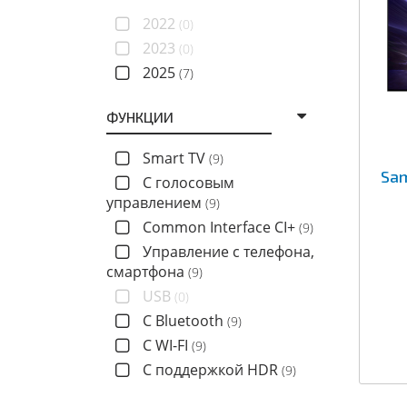
2022
(0)
2023
(0)
2025
(7)
ФУНКЦИИ
Smart TV
(9)
Sa
C голосовым
управлением
(9)
Common Interface CI+
(9)
Управление с телефона,
смартфона
(9)
USB
(0)
С Bluetooth
(9)
С WI-FI
(9)
С поддержкой HDR
(9)