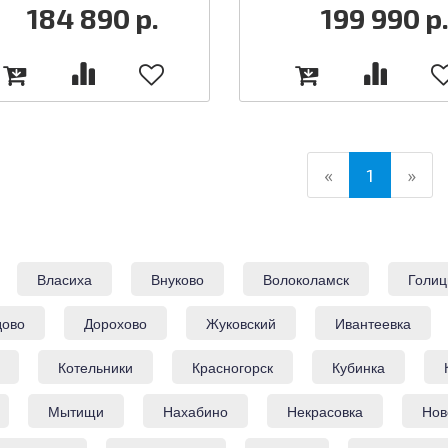
184 890
р.
199 990
р
(current)
«
1
»
Власиха
Внуково
Волоколамск
Голиц
дово
Дорохово
Жуковский
Ивантеевка
Котельники
Красногорск
Кубинка
Мытищи
Нахабино
Некрасовка
Нов