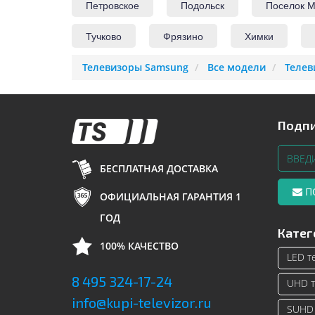
Петровское
Подольск
Поселок М
Тучково
Фрязино
Химки
Телевизоры Samsung
Все модели
Телев
Подпи
БЕСПЛАТНАЯ ДОСТАВКА
П
ОФИЦИАЛЬНАЯ ГАРАНТИЯ 1
ГОД
Катег
100% КАЧЕСТВО
LED т
8 495 324-17-24
UHD т
info@kupi-televizor.ru
SUHD 