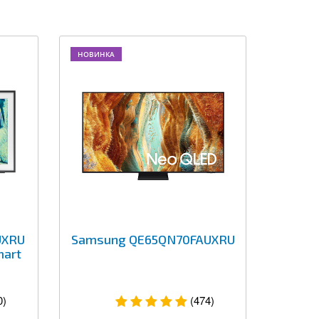
НОВИНКА
UXRU
Samsung QE65QN70FAUXRU
mart
0)
(474)