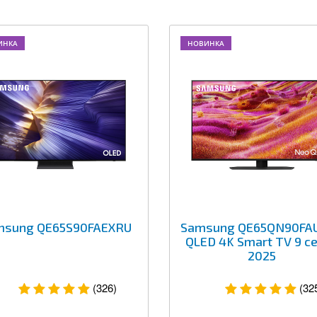
ИНКА
НОВИНКА
msung QE65S90FAEXRU
Samsung QE65QN90FA
QLED 4K Smart TV 9 с
2025
(326)
(32