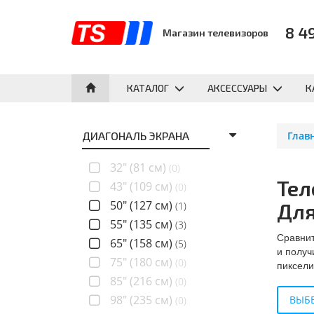
8 4
Магазин телевизоров
КАТАЛОГ
АКСЕССУАРЫ
К
ДИАГОНАЛЬ ЭКРАНА
Глав
32" (81 см)
(0)
Тел
43" (109 см)
(0)
50" (127 см)
Для
(1)
55" (135 см)
(3)
Сравнит
65" (158 см)
(5)
и получ
75" (180 см)
(0)
пиксели
85" (216 см)
(0)
98" (235 см)
ВЫБЕ
(0)