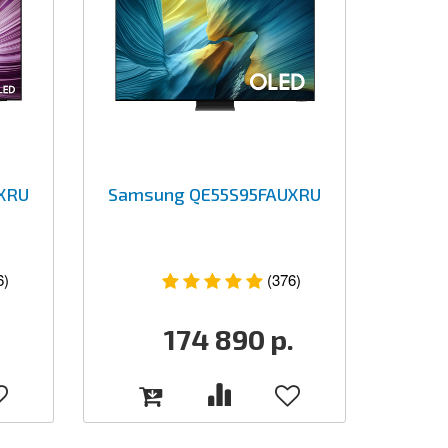
XRU
Samsung QE55S95FAUXRU
6)
(376)
.
174 890
р.