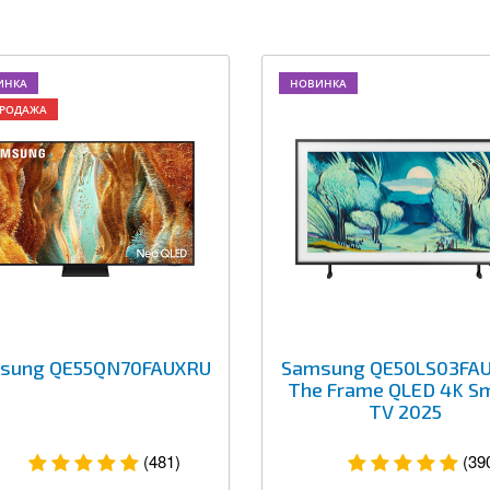
ИНКА
НОВИНКА
ПРОДАЖА
sung QE55QN70FAUXRU
Samsung QE50LS03FA
The Frame QLED 4K S
TV 2025
(481)
(39