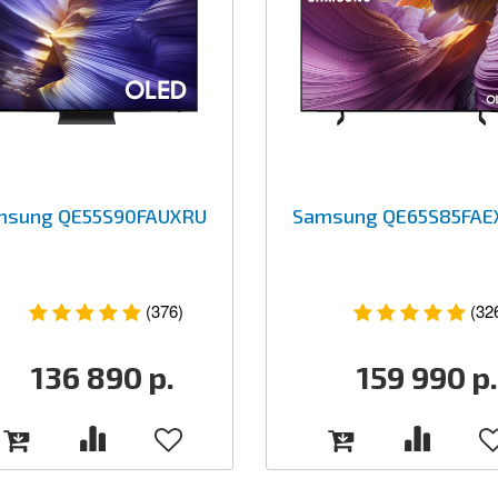
msung QE55S90FAUXRU
Samsung QE65S85FAE
(376)
(32
136 890
р.
159 990
р