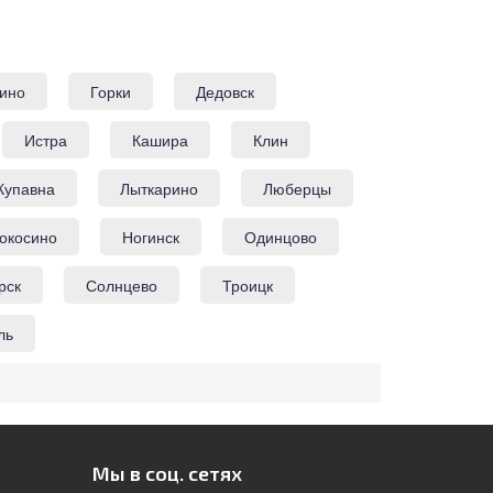
ино
Горки
Дедовск
Истра
Кашира
Клин
Купавна
Лыткарино
Люберцы
окосино
Ногинск
Одинцово
рск
Солнцево
Троицк
ль
Мы в соц. сетях