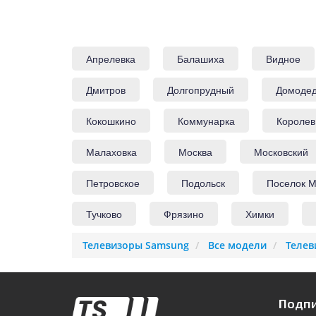
Апрелевка
Балашиха
Видное
Дмитров
Долгопрудный
Домоде
Кокошкино
Коммунарка
Королев
Малаховка
Москва
Московский
Петровское
Подольск
Поселок М
Тучково
Фрязино
Химки
Телевизоры Samsung
Все модели
Телев
Подпи