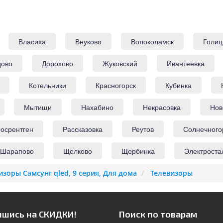
Власиха
Внуково
Волоколамск
Голиц
дово
Дорохово
Жуковский
Ивантеевка
Котельники
Красногорск
Кубинка
Мытищи
Нахабино
Некрасовка
Нов
осрентген
Рассказовка
Реутов
Солнечного
Шарапово
Щелково
Щербинка
Электроста
изоры Самсунг qled, 9 серия, Для дома
Телевизоры
шись на СКИДКИ!
Поиск по товарам