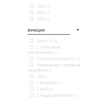
2022
(0)
2023
(0)
2025
(0)
ФУНКЦИИ
Smart TV
(0)
C голосовым
управлением
(0)
Common Interface CI+
(0)
Управление с телефона,
смартфона
(0)
USB
(0)
С Bluetooth
(0)
С WI-FI
(0)
С поддержкой HDR
(0)