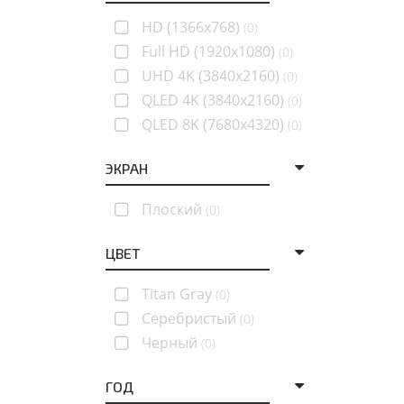
HD (1366x768)
(0)
Full HD (1920x1080)
(0)
UHD 4K (3840x2160)
(0)
QLED 4K (3840x2160)
(0)
QLED 8K (7680x4320)
(0)
ЭКРАН
Плоский
(0)
ЦВЕТ
Titan Gray
(0)
Серебристый
(0)
Черный
(0)
ГОД