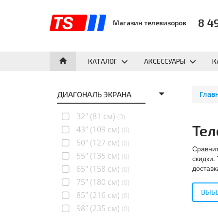
8 4
Магазин телевизоров
КАТАЛОГ
АКСЕССУАРЫ
К
ДИАГОНАЛЬ ЭКРАНА
Глав
32" (81 см)
(0)
Тел
43" (109 см)
(0)
50" (127 см)
(0)
Сравнит
55" (135 см)
(0)
скидки.
доставк
65" (158 см)
(0)
75" (180 см)
(0)
ВЫБЕ
85" (216 см)
(0)
98" (235 см)
(0)