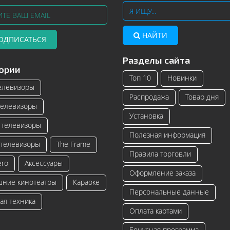
НАЙТИ
ОДПИСАТЬСЯ
Разделы сайта
Телевизоры Samsung с изогнутым
Читать далее
ории
экраном – инновационные модели
Топ 10
Новинки
телевизоро...
елевизоры
Распродажа
Товар дня
Читать далее
елевизоры
Установка
телевизоры
Полезная информация
телевизоры
The Frame
Правила торговли
ero
Аксессуары
Оформление заказа
ние кинотеатры
Караоке
Персональные данные
ая техника
Оплата картами
Бонусная программа