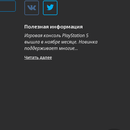
Полезная информация
Игровая консоль PlayStation 5
Компания Sa
вышла в ноябре месяце. Новинка
каталог теле
поддерживает многие...
новой серии 2
Читать далее
Читать далее